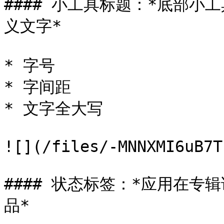
#### 小工具标题：*底部
义文字*

* 字号

* 字间距

* 文字全大写

![](/files/-MNNXMI6uB7T
#### 状态标签：*应用在
品*
